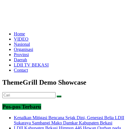
Home
VIDEO
Nasional
Organisasi
Provinsi
Daerah
LDII TV BEKASI
Contact
ThemeGrill Demo Showcase
Pos-pos Terbaru
Kenalkan Mitigasi Bencana Sejak Dini, Generasi Belia LDII
Sukaraya Sambangi Mako Damkar Kabupaten Bekasi
LDII Kabupaten Bekasi Himpun 446 Hewan Qurban pada