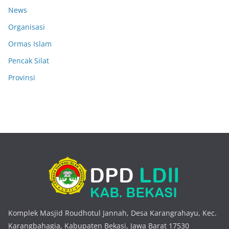
News
Organisasi
Ormas Islam
Pencak Silat
Provinsi
Komplek Masjid Roudhotul Jannah, Desa Karangrahayu, Kec.
Karangbahagia, Kabupaten Bekasi, Jawa Barat 17530