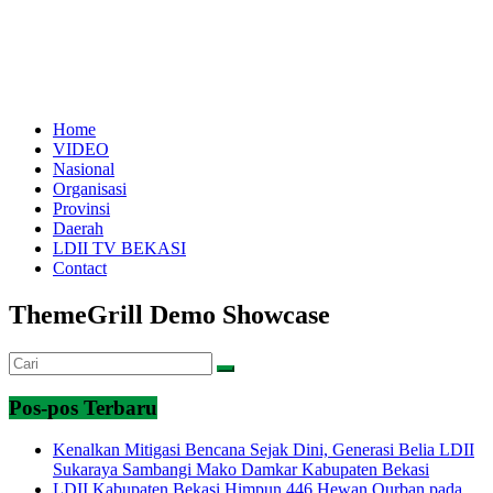
Home
VIDEO
Nasional
Organisasi
Provinsi
Daerah
LDII TV BEKASI
Contact
ThemeGrill Demo Showcase
Pos-pos Terbaru
Kenalkan Mitigasi Bencana Sejak Dini, Generasi Belia LDII
Sukaraya Sambangi Mako Damkar Kabupaten Bekasi
LDII Kabupaten Bekasi Himpun 446 Hewan Qurban pada