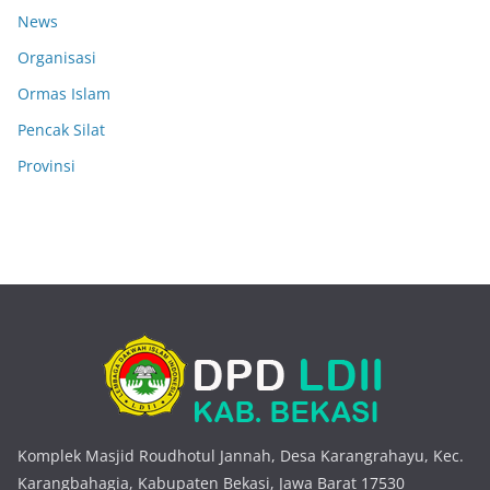
News
Organisasi
Ormas Islam
Pencak Silat
Provinsi
Komplek Masjid Roudhotul Jannah, Desa Karangrahayu, Kec.
Karangbahagia, Kabupaten Bekasi, Jawa Barat 17530