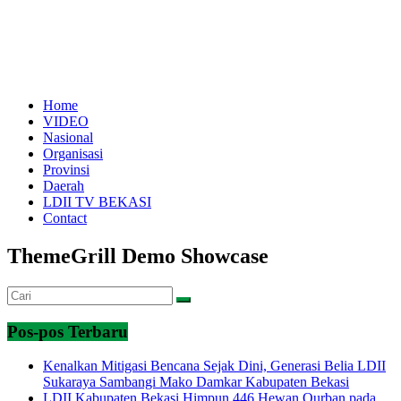
Home
VIDEO
Nasional
Organisasi
Provinsi
Daerah
LDII TV BEKASI
Contact
ThemeGrill Demo Showcase
Pos-pos Terbaru
Kenalkan Mitigasi Bencana Sejak Dini, Generasi Belia LDII
Sukaraya Sambangi Mako Damkar Kabupaten Bekasi
LDII Kabupaten Bekasi Himpun 446 Hewan Qurban pada