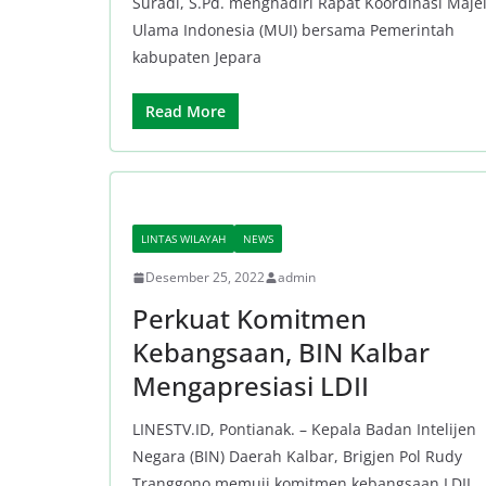
Suradi, S.Pd. menghadiri Rapat Koordinasi Majel
Ulama Indonesia (MUI) bersama Pemerintah
kabupaten Jepara
Read More
LINTAS WILAYAH
NEWS
Desember 25, 2022
admin
Perkuat Komitmen
Kebangsaan, BIN Kalbar
Mengapresiasi LDII
LINESTV.ID, Pontianak. – Kepala Badan Intelijen
Negara (BIN) Daerah Kalbar, Brigjen Pol Rudy
Tranggono memuji komitmen kebangsaan LDII