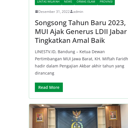
LINTAS WILAYAH
NEWS
ORMAS ISLAM
PROVINSI
Desember 31, 2022
admin
Songsong Tahun Baru 2023,
MUI Ajak Generus LDII Jabar
Tingkatkan Amal Baik
LINESTV.ID, Bandung – Ketua Dewan
Pertimbangan MUI Jawa Barat, KH. Miftah Faridh
hadir dalam Pengajian Akbar akhir tahun yang
dirancang
Read More