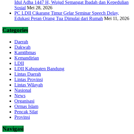
Idul Adha 1447 H, Wujud Semangat Ibadah dan Kepedulian
Sosial
Mei 28, 2026
PC LDII Cikarang Timur Gelar Seminar Speech Delay,
Edukasi Peran Orang Tua Dimulai dari Rumah
Mei 11, 2026
Categories
Daerah
Dakwah
Kamtibmas
Kemandirian
LDII
LDII Kabupaten Bandung
Lintas Daerah
Lintas Provinsi
Lintas Wilayah
Nasional
News
Organisasi
Ormas Islam
Pencak Silat
Provinsi
Navigasi