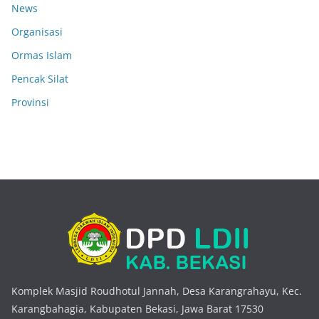
News
Organisasi
Ormas Islam
Pencak Silat
Provinsi
Komplek Masjid Roudhotul Jannah, Desa Karangrahayu, Kec.
Karangbahagia, Kabupaten Bekasi, Jawa Barat 17530