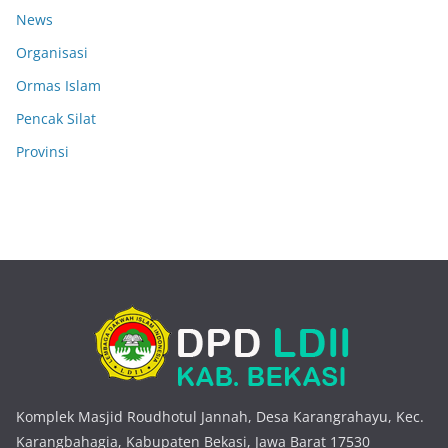
News
Organisasi
Ormas Islam
Pencak Silat
Provinsi
Komplek Masjid Roudhotul Jannah, Desa Karangrahayu, Kec.
Karangbahagia, Kabupaten Bekasi, Jawa Barat 17530