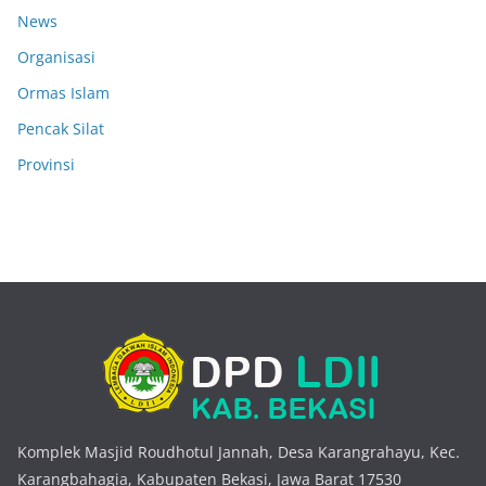
News
Organisasi
Ormas Islam
Pencak Silat
Provinsi
Komplek Masjid Roudhotul Jannah, Desa Karangrahayu, Kec.
Karangbahagia, Kabupaten Bekasi, Jawa Barat 17530