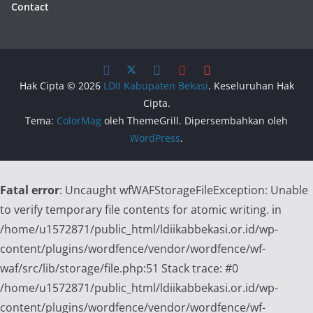
Contact
Hak Cipta © 2026
LDII Kabupaten Bekasi
. Keseluruhan Hak
Cipta.
Tema:
ColorMag
oleh ThemeGrill. Dipersembahkan oleh
WordPress
.
Fatal error
: Uncaught wfWAFStorageFileException: Unable
to verify temporary file contents for atomic writing. in
/home/u1572871/public_html/ldiikabbekasi.or.id/wp-
content/plugins/wordfence/vendor/wordfence/wf-
waf/src/lib/storage/file.php:51 Stack trace: #0
/home/u1572871/public_html/ldiikabbekasi.or.id/wp-
content/plugins/wordfence/vendor/wordfence/wf-