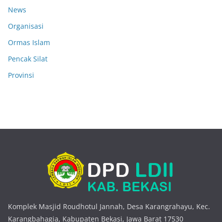
News
Organisasi
Ormas Islam
Pencak Silat
Provinsi
Komplek Masjid Roudhotul Jannah, Desa Karangrahayu, Kec.
Karangbahagia, Kabupaten Bekasi, Jawa Barat 17530