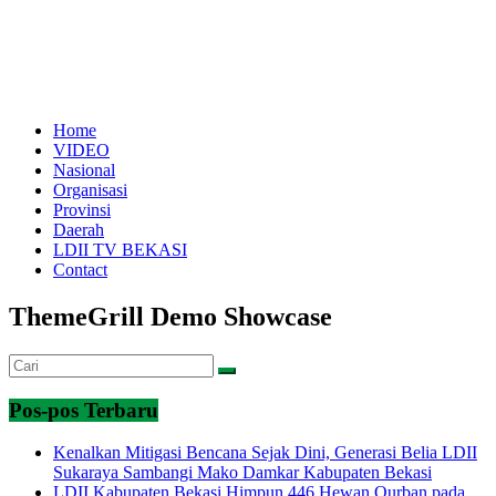
Home
VIDEO
Nasional
Organisasi
Provinsi
Daerah
LDII TV BEKASI
Contact
ThemeGrill Demo Showcase
Pos-pos Terbaru
Kenalkan Mitigasi Bencana Sejak Dini, Generasi Belia LDII
Sukaraya Sambangi Mako Damkar Kabupaten Bekasi
LDII Kabupaten Bekasi Himpun 446 Hewan Qurban pada