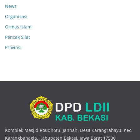
News
Organisasi
Ormas Islam
Pencak Silat
Provinsi
Komplek Masjid Roudhotul Jannah, Desa Karangrahayu, Kec.
Karangbahagia, Kabupaten Bekasi, Jawa Barat 17530