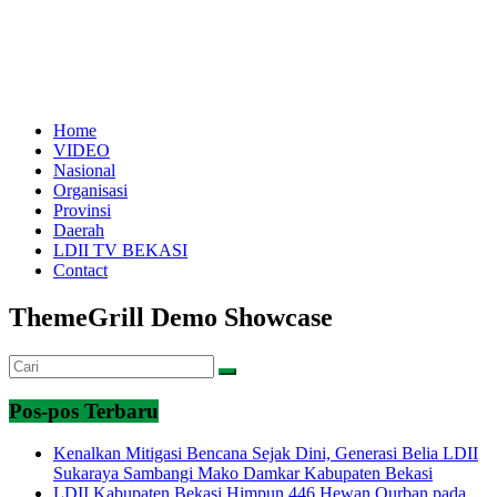
Home
VIDEO
Nasional
Organisasi
Provinsi
Daerah
LDII TV BEKASI
Contact
ThemeGrill Demo Showcase
Pos-pos Terbaru
Kenalkan Mitigasi Bencana Sejak Dini, Generasi Belia LDII
Sukaraya Sambangi Mako Damkar Kabupaten Bekasi
LDII Kabupaten Bekasi Himpun 446 Hewan Qurban pada