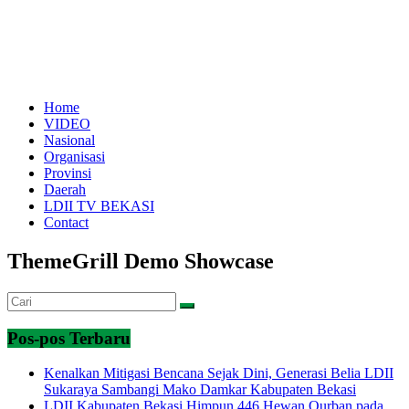
Home
VIDEO
Nasional
Organisasi
Provinsi
Daerah
LDII TV BEKASI
Contact
ThemeGrill Demo Showcase
Pos-pos Terbaru
Kenalkan Mitigasi Bencana Sejak Dini, Generasi Belia LDII
Sukaraya Sambangi Mako Damkar Kabupaten Bekasi
LDII Kabupaten Bekasi Himpun 446 Hewan Qurban pada