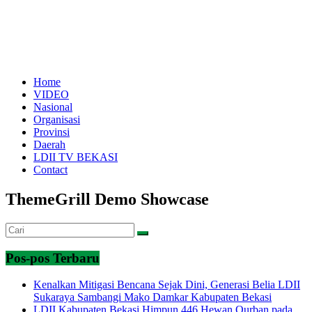
Home
VIDEO
Nasional
Organisasi
Provinsi
Daerah
LDII TV BEKASI
Contact
ThemeGrill Demo Showcase
Pos-pos Terbaru
Kenalkan Mitigasi Bencana Sejak Dini, Generasi Belia LDII
Sukaraya Sambangi Mako Damkar Kabupaten Bekasi
LDII Kabupaten Bekasi Himpun 446 Hewan Qurban pada