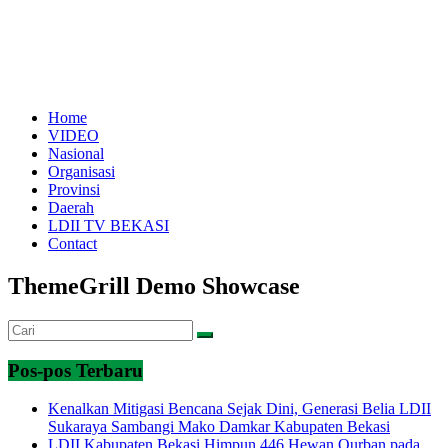
Home
VIDEO
Nasional
Organisasi
Provinsi
Daerah
LDII TV BEKASI
Contact
ThemeGrill Demo Showcase
Pos-pos Terbaru
Kenalkan Mitigasi Bencana Sejak Dini, Generasi Belia LDII
Sukaraya Sambangi Mako Damkar Kabupaten Bekasi
LDII Kabupaten Bekasi Himpun 446 Hewan Qurban pada