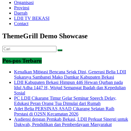
Organisasi
Provinsi
Daerah
LDII TV BEKASI
Contact
ThemeGrill Demo Showcase
Pos-pos Terbaru
Kenalkan Mitigasi Bencana Sejak Dini, Generasi Belia LDII
Sukaraya Sambangi Mako Damkar Kabupaten Bekasi
LDII Kabupaten Bekasi Himpun 446 Hewan Qurban pada
Idul Adha 1447 H, Wujud Semangat Ibadah dan Kepedulian
Sosial
PC LDII Cikarang Timur Gelar Seminar Speech Delay,
Edukasi Peran Orang Tua Dimulai dari Rumah
Atlet Belia PERSINAS ASAD Cikarang Selatan Raih
Prestasi di O2SN Kecamatan 2026
Audiensi dengan Pemkab Bekasi, LDII Perkuat Sinergi untuk
Dakwah, Pendidikan dan Pemberdayaan Masyarakat