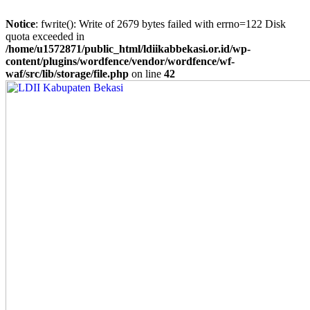
Notice
: fwrite(): Write of 2679 bytes failed with errno=122 Disk
quota exceeded in
/home/u1572871/public_html/ldiikabbekasi.or.id/wp-
content/plugins/wordfence/vendor/wordfence/wf-
waf/src/lib/storage/file.php
on line
42
Skip
to
content