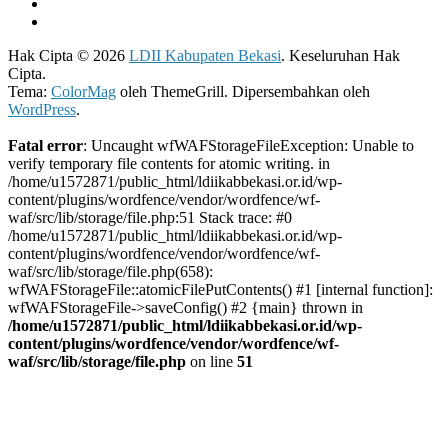
Hak Cipta © 2026
LDII Kabupaten Bekasi
. Keseluruhan Hak
Cipta.
Tema:
ColorMag
oleh ThemeGrill. Dipersembahkan oleh
WordPress
.
Fatal error
: Uncaught wfWAFStorageFileException: Unable to
verify temporary file contents for atomic writing. in
/home/u1572871/public_html/ldiikabbekasi.or.id/wp-
content/plugins/wordfence/vendor/wordfence/wf-
waf/src/lib/storage/file.php:51 Stack trace: #0
/home/u1572871/public_html/ldiikabbekasi.or.id/wp-
content/plugins/wordfence/vendor/wordfence/wf-
waf/src/lib/storage/file.php(658):
wfWAFStorageFile::atomicFilePutContents() #1 [internal function]:
wfWAFStorageFile->saveConfig() #2 {main} thrown in
/home/u1572871/public_html/ldiikabbekasi.or.id/wp-
content/plugins/wordfence/vendor/wordfence/wf-
waf/src/lib/storage/file.php
on line
51