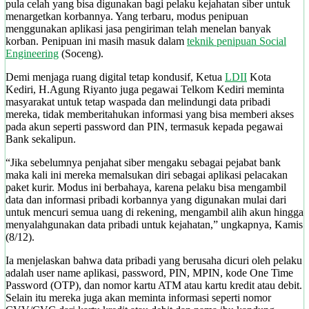
pula celah yang bisa digunakan bagi pelaku kejahatan siber untuk
menargetkan korbannya. Yang terbaru, modus penipuan
menggunakan aplikasi jasa pengiriman telah menelan banyak
korban. Penipuan ini masih masuk dalam
teknik penipuan Social
Engineering
(Soceng).
Demi menjaga ruang digital tetap kondusif, Ketua
LDII
Kota
Kediri, H.Agung Riyanto juga pegawai Telkom Kediri meminta
masyarakat untuk tetap waspada dan melindungi data pribadi
mereka, tidak memberitahukan informasi yang bisa memberi akses
pada akun seperti password dan PIN, termasuk kepada pegawai
Bank sekalipun.
“Jika sebelumnya penjahat siber mengaku sebagai pejabat bank
maka kali ini mereka memalsukan diri sebagai aplikasi pelacakan
paket kurir. Modus ini berbahaya, karena pelaku bisa mengambil
data dan informasi pribadi korbannya yang digunakan mulai dari
untuk mencuri semua uang di rekening, mengambil alih akun hingga
menyalahgunakan data pribadi untuk kejahatan,” ungkapnya, Kamis
(8/12).
Ia menjelaskan bahwa data pribadi yang berusaha dicuri oleh pelaku
adalah user name aplikasi, password, PIN, MPIN, kode One Time
Password (OTP), dan nomor kartu ATM atau kartu kredit atau debit.
Selain itu mereka juga akan meminta informasi seperti nomor