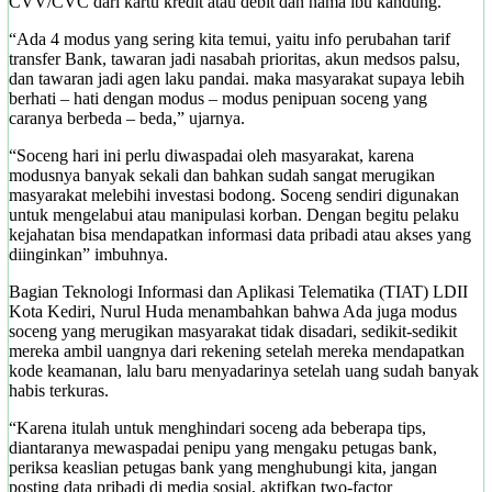
CVV/CVC dari kartu kredit atau debit dan nama ibu kandung.
“Ada 4 modus yang sering kita temui, yaitu info perubahan tarif
transfer Bank, tawaran jadi nasabah prioritas, akun medsos palsu,
dan tawaran jadi agen laku pandai. maka masyarakat supaya lebih
berhati – hati dengan modus – modus penipuan soceng yang
caranya berbeda – beda,” ujarnya.
“Soceng hari ini perlu diwaspadai oleh masyarakat, karena
modusnya banyak sekali dan bahkan sudah sangat merugikan
masyarakat melebihi investasi bodong. Soceng sendiri digunakan
untuk mengelabui atau manipulasi korban. Dengan begitu pelaku
kejahatan bisa mendapatkan informasi data pribadi atau akses yang
diinginkan” imbuhnya.
Bagian Teknologi Informasi dan Aplikasi Telematika (TIAT) LDII
Kota Kediri, Nurul Huda menambahkan bahwa Ada juga modus
soceng yang merugikan masyarakat tidak disadari, sedikit-sedikit
mereka ambil uangnya dari rekening setelah mereka mendapatkan
kode keamanan, lalu baru menyadarinya setelah uang sudah banyak
habis terkuras.
“Karena itulah untuk menghindari soceng ada beberapa tips,
diantaranya mewaspadai penipu yang mengaku petugas bank,
periksa keaslian petugas bank yang menghubungi kita, jangan
posting data pribadi di media sosial, aktifkan two-factor