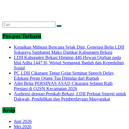
Pos-pos Terbaru
Kenalkan Mitigasi Bencana Sejak Dini, Generasi Belia LDII
Sukaraya Sambangi Mako Damkar Kabupaten Bekasi
LDII Kabupaten Bekasi Himpun 446 Hewan Qurban pada
Idul Adha 1447 H, Wujud Semangat Ibadah dan Kepedulian
Sosial
PC LDII Cikarang Timur Gelar Seminar Speech Delay,
Edukasi Peran Orang Tua Dimulai dari Rumah
Atlet Belia PERSINAS ASAD Cikarang Selatan Raih
Prestasi di O2SN Kecamatan 2026
Audiensi dengan Pemkab Bekasi, LDII Perkuat Sinergi untuk
Dakwah, Pendidikan dan Pemberdayaan Masyarakat
Arsip
Juni 2026
Mei 2026