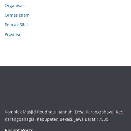
Organisasi
Ormas Islam
Pencak Silat
Provinsi
Komplek Masjid Roudhotul Jannah, Desa Karangrahayu, Kec.
Karangbahagia, Kabupaten Bekasi, Jawa Barat 17530
Recent Posts