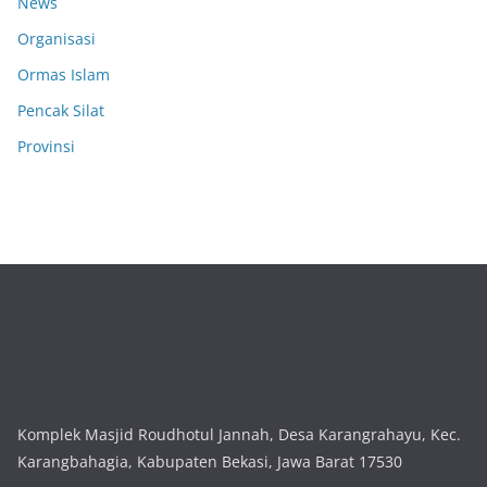
News
Organisasi
Ormas Islam
Pencak Silat
Provinsi
Komplek Masjid Roudhotul Jannah, Desa Karangrahayu, Kec.
Karangbahagia, Kabupaten Bekasi, Jawa Barat 17530