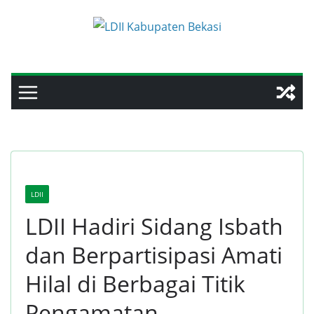
Skip
to
content
LDII
LDII Hadiri Sidang Isbath
dan Berpartisipasi Amati
Hilal di Berbagai Titik
Pengamatan