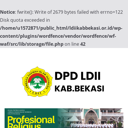
Notice
: fwrite(): Write of 2679 bytes failed with errno=122
Disk quota exceeded in
/home/u1572871/public_html/ldiikabbekasi.or.id/wp-
content/plugins/wordfence/vendor/wordfence/wf-
waf/src/lib/storage/file.php
on line
42
Skip
to
content