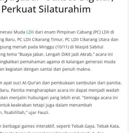
Perkuat Silaturahim
enerasi Muda
LDII
dari enam Pimpinan Cabang (PC) LDII di
g Baru, PC LDII Cikarang Timur, PC LDII Cikarang Utara dan
gsung meriah pada Minggu (10/11) di Masjid Sabilul
tema “Buaya Jabar, Lengah Dikit jadi Akrab,” acara ini
eningkatkan pemahaman agama di kalangan generasi muda
aian kegiatan dengan santai dan penuh makna.
 ayat suci Al-Qur’an dan pembukaan sambutan dari panitia.
 Baru, Panitia mengharapkan acara ini dapat menjadi wadah
 dan menjalin hubungan yang lebih erat. “Semoga acara ini
untuk keakraban tetapi juga dalam menambah
sabilillah,” ujar Fauzi.
berbagai games interaktif, seperti Tebak Gaya, Tebak Kata,