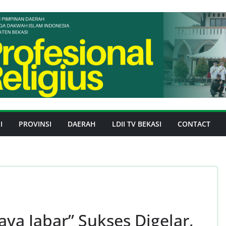
I
PROVINSI
DAERAH
LDII TV BEKASI
CONTACT
ya Jabar” Sukses Digelar,