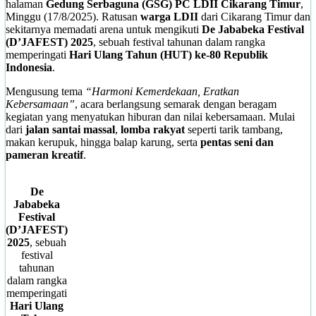
halaman
Gedung Serbaguna (GSG) PC LDII Cikarang Timur
,
Minggu (17/8/2025). Ratusan
warga LDII
dari Cikarang Timur dan
sekitarnya memadati arena untuk mengikuti
De Jababeka Festival
(D’JAFEST) 2025
, sebuah festival tahunan dalam rangka
memperingati
Hari Ulang Tahun (HUT) ke-80 Republik
Indonesia
.
Mengusung tema
“Harmoni Kemerdekaan, Eratkan
Kebersamaan”
, acara berlangsung semarak dengan beragam
kegiatan yang menyatukan hiburan dan nilai kebersamaan. Mulai
dari
jalan santai massal
,
lomba rakyat
seperti tarik tambang,
makan kerupuk, hingga balap karung, serta
pentas seni dan
pameran kreatif
.
De
Jababeka
Festival
(D’JAFEST)
2025
, sebuah
festival
tahunan
dalam rangka
memperingati
Hari Ulang