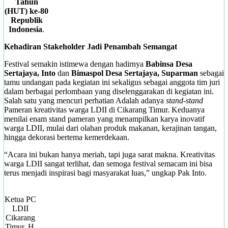
Tahun
(HUT) ke-80
Republik
Indonesia
.
Kehadiran Stakeholder Jadi Penambah Semangat
Festival semakin istimewa dengan hadirnya
Babinsa Desa
Sertajaya, Into
dan
Bimaspol Desa Sertajaya, Suparman
sebagai
tamu undangan pada kegiatan ini sekaligus sebagai anggota tim juri
dalam berbagai perlombaan yang diselenggarakan di kegiatan ini.
Salah satu yang mencuri perhatian Adalah adanya
stand-stand
Pameran kreativitas warga LDII di Cikarang Timur. Keduanya
menilai enam stand pameran yang menampilkan karya inovatif
warga LDII, mulai dari olahan produk makanan, kerajinan tangan,
hingga dekorasi bertema kemerdekaan.
“Acara ini bukan hanya meriah, tapi juga sarat makna. Kreativitas
warga LDII sangat terlihat, dan semoga festival semacam ini bisa
terus menjadi inspirasi bagi masyarakat luas,” ungkap Pak Into.
Ketua PC
LDII
Cikarang
Timur, H.