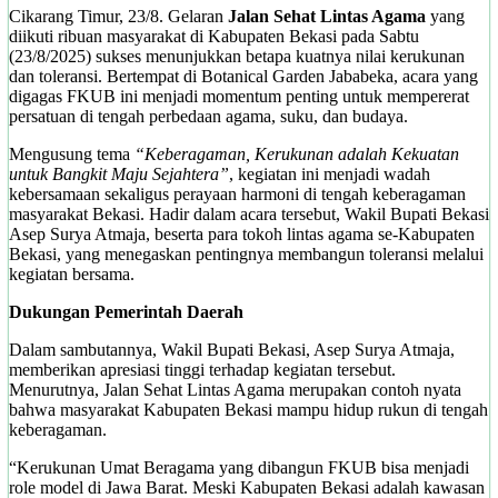
Cikarang Timur, 23/8. Gelaran
Jalan Sehat Lintas Agama
yang
diikuti ribuan masyarakat di Kabupaten Bekasi pada Sabtu
(23/8/2025) sukses menunjukkan betapa kuatnya nilai kerukunan
dan toleransi. Bertempat di Botanical Garden Jababeka, acara yang
digagas FKUB ini menjadi momentum penting untuk mempererat
persatuan di tengah perbedaan agama, suku, dan budaya.
Mengusung tema
“Keberagaman, Kerukunan adalah Kekuatan
untuk Bangkit Maju Sejahtera”
, kegiatan ini menjadi wadah
kebersamaan sekaligus perayaan harmoni di tengah keberagaman
masyarakat Bekasi. Hadir dalam acara tersebut, Wakil Bupati Bekasi
Asep Surya Atmaja, beserta para tokoh lintas agama se-Kabupaten
Bekasi, yang menegaskan pentingnya membangun toleransi melalui
kegiatan bersama.
Dukungan Pemerintah Daerah
Dalam sambutannya, Wakil Bupati Bekasi, Asep Surya Atmaja,
memberikan apresiasi tinggi terhadap kegiatan tersebut.
Menurutnya, Jalan Sehat Lintas Agama merupakan contoh nyata
bahwa masyarakat Kabupaten Bekasi mampu hidup rukun di tengah
keberagaman.
“Kerukunan Umat Beragama yang dibangun FKUB bisa menjadi
role model di Jawa Barat. Meski Kabupaten Bekasi adalah kawasan