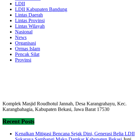
LDII
LDII Kabupaten Bandung
Lintas Daerah
Lintas Provinsi
Lintas Wilayah
Nasional
News
Organisasi
Ormas Islam
Pencak Silat
Provinsi
Komplek Masjid Roudhotul Jannah, Desa Karangrahayu, Kec.
Karangbahagia, Kabupaten Bekasi, Jawa Barat 17530
Recent Posts
Kenalkan Mitigasi Bencana Sejak Dini, Generasi Belia LDII
Sukaraya Sambangi Mako Damkar Kabupaten Bekasi
Juni