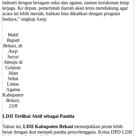
industri dengan beragam suku dan agama, namun kerukunan tetap
terjaga. Ke depan, pemerintah daerah akan terus mendukung agar
acara ini lebih meriah, bahkan bisa dikaitkan dengan program
budaya,” ungkap Asep.
Wakil
Bupati
Bekasi, dr.
Asep
Surya
Atmaja
di
Gelaran
Jalan
Sehat
Lintas
Agama
Kabupate
n
Bekasi,
23/8
LDII Terlibat Aktif sebagai Panitia
Tahun ini,
LDII Kabupaten Bekasi
menunjukkan peran lebih
besar dengan ikut menjadi panitia penyelenggara. Ketua DPD LDII