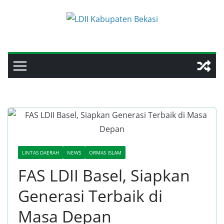
Skip
to
content
LINTAS DAERAH
NEWS
ORMAS ISLAM
FAS LDII Basel, Siapkan
Generasi Terbaik di
Masa Depan