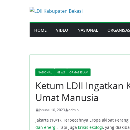
Skip
to
content
HOME
VIDEO
NASIONAL
ORGANISAS
NASIONAL
NEWS
ORMAS ISLAM
Ketum LDII Ingatkan 
Umat Manusia
Januari 10, 2023
admin
Jakarta (10/1). Terpecahnya Eropa akibat Peran
dan energi
. Tapi juga
krisis ekologi
, yang diaki