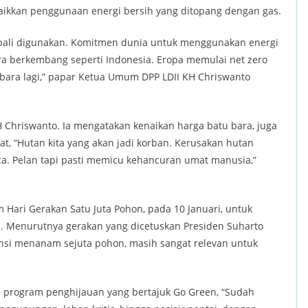
aikkan penggunaan energi bersih yang ditopang dengan gas.
mbali digunakan. Komitmen dunia untuk menggunakan energi
ra berkembang seperti Indonesia. Eropa memulai net zero
u bara lagi,” papar Ketua Umum DPP LDII KH Chriswanto
 Chriswanto. Ia mengatakan kenaikan harga batu bara, juga
t, “Hutan kita yang akan jadi korban. Kerusakan hutan
aca. Pelan tapi pasti memicu kehancuran umat manusia,”
ari Gerakan Satu Juta Pohon, pada 10 Januari, untuk
 Menurutnya gerakan yang dicetuskan Presiden Suharto
vinsi menanam sejuta pohon, masih sangat relevan untuk
n program penghijauan yang bertajuk Go Green, “Sudah