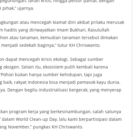
 pegunungan, lahan kritis, hingga pesisir pantai, dengan
pihak,” ujarnya.
ingkungan atau mencegah kiamat dini akibat prilaku merusak
m hadits yang diriwayatkan Imam Bukhari, Rasulullah
hon atau tanaman, kemudian tanaman tersebut dimakan
 menjadi sedekah baginya,” tutur KH Chriswanto.
n dapat mencegah krisis ekologi. Sebagai sumber
oksigen. Selain itu, ekosistem pulih kembali karena
, “Pohon bukan hanya sumber kehidupan, tapi juga
baik, rakyat Indonesia bisa menjadi pemasok kayu dunia.
ya. Dengan begitu industrialisasi bergerak, yang menyerap
tkan program kerja yang berkesinambungan, salah satunya
f dalam World Clean-up Day, lalu kami berpartisipasi dalam
ang November,” pungkas KH Chriswanto.