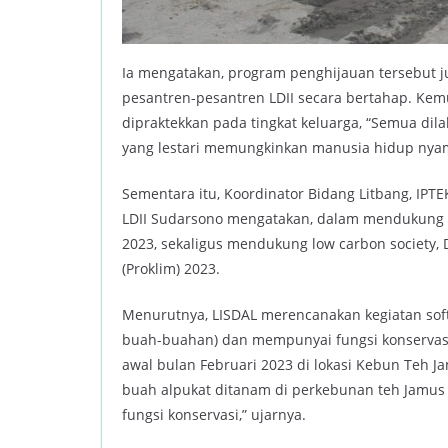
Ia mengatakan, program penghijauan tersebut j
pesantren-pesantren LDII secara bertahap. Ke
dipraktekkan pada tingkat keluarga, “Semua di
yang lestari memungkinkan manusia hidup nyam
Sementara itu, Koordinator Bidang Litbang, IP
LDII Sudarsono mengatakan, dalam mendukung “H
2023, sekaligus mendukung low carbon society
(Proklim) 2023.
Menurutnya, LISDAL merencanakan kegiatan sof
buah-buahan) dan mempunyai fungsi konservasi 
awal bulan Februari 2023 di lokasi Kebun Teh J
buah alpukat ditanam di perkebunan teh Jamus
fungsi konservasi,” ujarnya.