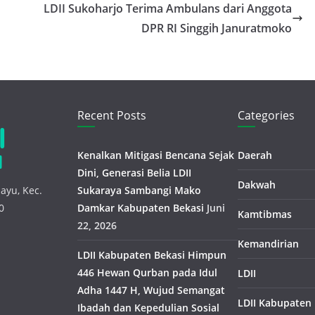
LDII Sukoharjo Terima Ambulans dari Anggota
DPR RI Singgih Januratmoko
Recent Posts
Categories
Kenalkan Mitigasi Bencana Sejak
Daerah
Dini, Generasi Belia LDII
Dakwah
ayu, Kec.
Sukaraya Sambangi Mako
0
Damkar Kabupaten Bekasi
Juni
Kamtibmas
22, 2026
Kemandirian
LDII Kabupaten Bekasi Himpun
446 Hewan Qurban pada Idul
LDII
Adha 1447 H, Wujud Semangat
LDII Kabupaten
Ibadah dan Kepedulian Sosial