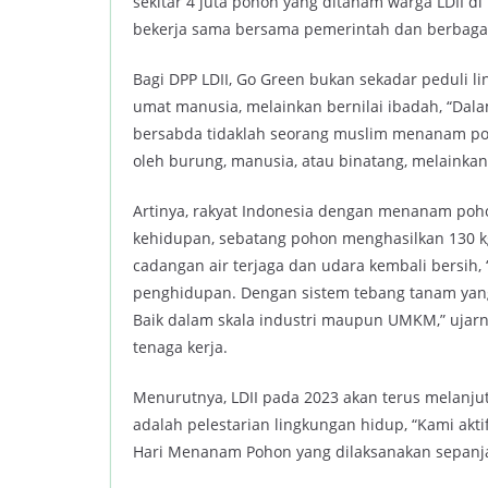
sekitar 4 juta pohon yang ditanam warga LDII di
bekerja sama bersama pemerintah dan berbagai 
Bagi DPP LDII, Go Green bukan sekadar peduli l
umat manusia, melainkan bernilai ibadah, “Dala
bersabda tidaklah seorang muslim menanam po
oleh burung, manusia, atau binatang, melainkan
Artinya, rakyat Indonesia dengan menanam poho
kehidupan, sebatang pohon menghasilkan 130 kg 
cadangan air terjaga dan udara kembali bersih
penghidupan. Dengan sistem tebang tanam yang 
Baik dalam skala industri maupun UMKM,” ujarn
tenaga kerja.
Menurutnya, LDII pada 2023 akan terus melanju
adalah pelestarian lingkungan hidup, “Kami akti
Hari Menanam Pohon yang dilaksanakan sepanj