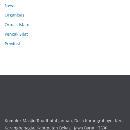
News
Organisasi
Ormas Islam
Pencak Silat
Provinsi
Komplek Masjid Roudhotul Jannah, Desa Karangrahayu, Kec.
Karangbahagia, Kabupaten Bekasi, Jawa Barat 17530