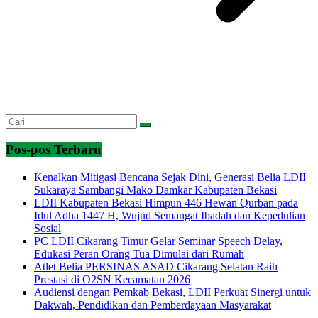
Pos-pos Terbaru
Kenalkan Mitigasi Bencana Sejak Dini, Generasi Belia LDII
Sukaraya Sambangi Mako Damkar Kabupaten Bekasi
LDII Kabupaten Bekasi Himpun 446 Hewan Qurban pada
Idul Adha 1447 H, Wujud Semangat Ibadah dan Kepedulian
Sosial
PC LDII Cikarang Timur Gelar Seminar Speech Delay,
Edukasi Peran Orang Tua Dimulai dari Rumah
Atlet Belia PERSINAS ASAD Cikarang Selatan Raih
Prestasi di O2SN Kecamatan 2026
Audiensi dengan Pemkab Bekasi, LDII Perkuat Sinergi untuk
Dakwah, Pendidikan dan Pemberdayaan Masyarakat