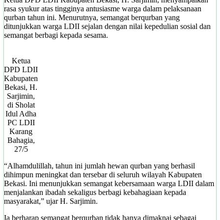
rasa syukur atas tingginya antusiasme warga dalam pelaksanaan
qurban tahun ini. Menurutnya, semangat berqurban yang
ditunjukkan warga LDII sejalan dengan nilai kepedulian sosial dan
semangat berbagi kepada sesama.
Ketua
DPD LDII
Kabupaten
Bekasi, H.
Sarjimin,
di Sholat
Idul Adha
PC LDII
Karang
Bahagia,
27/5
“Alhamdulillah, tahun ini jumlah hewan qurban yang berhasil
dihimpun meningkat dan tersebar di seluruh wilayah Kabupaten
Bekasi. Ini menunjukkan semangat kebersamaan warga LDII dalam
menjalankan ibadah sekaligus berbagi kebahagiaan kepada
masyarakat,” ujar H. Sarjimin.
Ia berharap semangat berqurban tidak hanya dimaknai sebagai