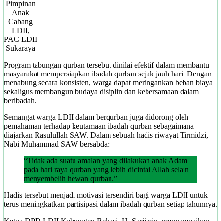
Pimpinan
Anak
Cabang
LDII,
PAC LDII
Sukaraya
Program tabungan qurban tersebut dinilai efektif dalam membantu
masyarakat mempersiapkan ibadah qurban sejak jauh hari. Dengan
menabung secara konsisten, warga dapat meringankan beban biaya
sekaligus membangun budaya disiplin dan kebersamaan dalam
beribadah.
Semangat warga LDII dalam berqurban juga didorong oleh
pemahaman terhadap keutamaan ibadah qurban sebagaimana
diajarkan Rasulullah SAW. Dalam sebuah hadis riwayat Tirmidzi,
Nabi Muhammad SAW bersabda:
“Tidak ada suatu amalan yang dilakukan anak Adam
pada hari raya qurban yang lebih dicintai Allah selain
menyembelih hewan qurban.”
Hadis tersebut menjadi motivasi tersendiri bagi warga LDII untuk
terus meningkatkan partisipasi dalam ibadah qurban setiap tahunnya.
Ketua DPD LDII Kabupaten Bekasi, H. Sarjimin, menyampaikan