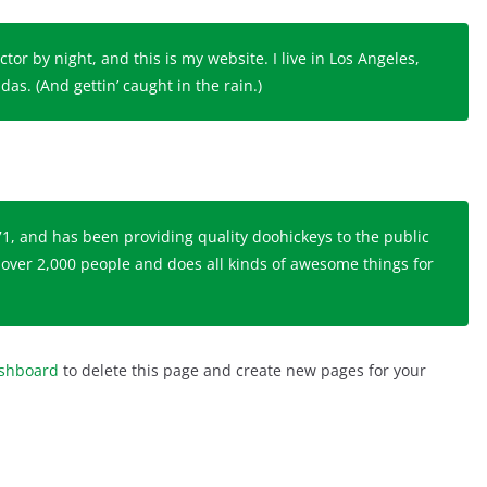
tor by night, and this is my website. I live in Los Angeles,
as. (And gettin’ caught in the rain.)
 and has been providing quality doohickeys to the public
 over 2,000 people and does all kinds of awesome things for
ashboard
to delete this page and create new pages for your