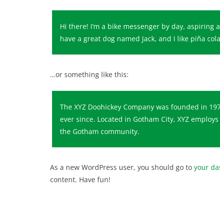
Hi there! I’m a bike messenger by day, aspiring ac
have a great dog named Jack, and I like piña colad
…or something like this:
The XYZ Doohickey Company was founded in 1971,
ever since. Located in Gotham City, XYZ employs
the Gotham community.
As a new WordPress user, you should go to
your d
content. Have fun!