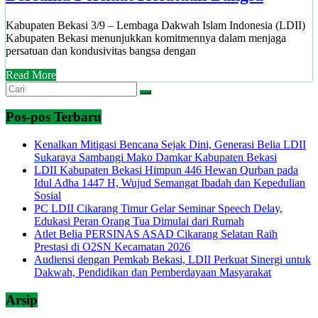
Kabupaten Bekasi 3/9 – Lembaga Dakwah Islam Indonesia (LDII)
Kabupaten Bekasi menunjukkan komitmennya dalam menjaga
persatuan dan kondusivitas bangsa dengan
Read More
Pos-pos Terbaru
Kenalkan Mitigasi Bencana Sejak Dini, Generasi Belia LDII
Sukaraya Sambangi Mako Damkar Kabupaten Bekasi
LDII Kabupaten Bekasi Himpun 446 Hewan Qurban pada
Idul Adha 1447 H, Wujud Semangat Ibadah dan Kepedulian
Sosial
PC LDII Cikarang Timur Gelar Seminar Speech Delay,
Edukasi Peran Orang Tua Dimulai dari Rumah
Atlet Belia PERSINAS ASAD Cikarang Selatan Raih
Prestasi di O2SN Kecamatan 2026
Audiensi dengan Pemkab Bekasi, LDII Perkuat Sinergi untuk
Dakwah, Pendidikan dan Pemberdayaan Masyarakat
Arsip