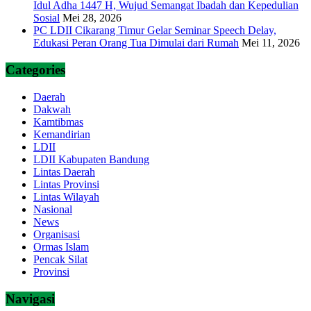
Idul Adha 1447 H, Wujud Semangat Ibadah dan Kepedulian
Sosial
Mei 28, 2026
PC LDII Cikarang Timur Gelar Seminar Speech Delay,
Edukasi Peran Orang Tua Dimulai dari Rumah
Mei 11, 2026
Categories
Daerah
Dakwah
Kamtibmas
Kemandirian
LDII
LDII Kabupaten Bandung
Lintas Daerah
Lintas Provinsi
Lintas Wilayah
Nasional
News
Organisasi
Ormas Islam
Pencak Silat
Provinsi
Navigasi