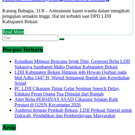
Karang Bahagia, 31/8 – Antusiasme kaum wanita dalam mengikuti
pengajian semakin tinggi. Hal ini terbukti saat DPD LDII
Kabupaten Bekasi
Read More
Pos-pos Terbaru
Kenalkan Mitigasi Bencana Sejak Dini, Generasi Belia LDII
Sukaraya Sambangi Mako Damkar Kabupaten Bekasi
LDII Kabupaten Bekasi Himpun 446 Hewan Qurban pada
Idul Adha 1447 H, Wujud Semangat Ibadah dan Kepedulian
Sosial
PC LDII Cikarang Timur Gelar Seminar Speech Delay,
Edukasi Peran Orang Tua Dimulai dari Rumah
Atlet Belia PERSINAS ASAD Cikarang Selatan Raih
Prestasi di O2SN Kecamatan 2026
Audiensi dengan Pemkab Bekasi, LDII Perkuat Sinergi untuk
Dakwah, Pendidikan dan Pemberdayaan Masyarakat
Arsip