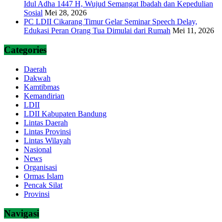
Idul Adha 1447 H, Wujud Semangat Ibadah dan Kepedulian
Sosial
Mei 28, 2026
PC LDII Cikarang Timur Gelar Seminar Speech Delay,
Edukasi Peran Orang Tua Dimulai dari Rumah
Mei 11, 2026
Categories
Daerah
Dakwah
Kamtibmas
Kemandirian
LDII
LDII Kabupaten Bandung
Lintas Daerah
Lintas Provinsi
Lintas Wilayah
Nasional
News
Organisasi
Ormas Islam
Pencak Silat
Provinsi
Navigasi