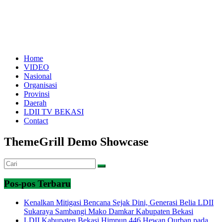
Home
VIDEO
Nasional
Organisasi
Provinsi
Daerah
LDII TV BEKASI
Contact
ThemeGrill Demo Showcase
Pos-pos Terbaru
Kenalkan Mitigasi Bencana Sejak Dini, Generasi Belia LDII
Sukaraya Sambangi Mako Damkar Kabupaten Bekasi
LDII Kabupaten Bekasi Himpun 446 Hewan Qurban pada