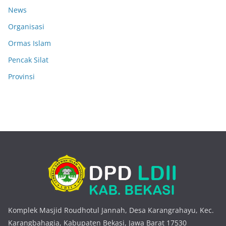
News
Organisasi
Ormas Islam
Pencak Silat
Provinsi
Komplek Masjid Roudhotul Jannah, Desa Karangrahayu, Kec.
Karangbahagia, Kabupaten Bekasi, Jawa Barat 17530