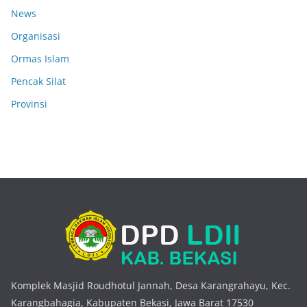
News
Organisasi
Ormas Islam
Pencak Silat
Provinsi
Komplek Masjid Roudhotul Jannah, Desa Karangrahayu, Kec.
Karangbahagia, Kabupaten Bekasi, Jawa Barat 17530