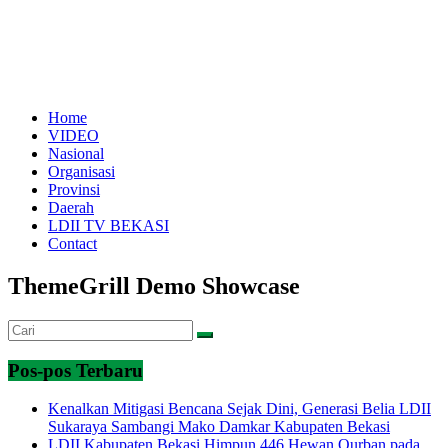
Home
VIDEO
Nasional
Organisasi
Provinsi
Daerah
LDII TV BEKASI
Contact
ThemeGrill Demo Showcase
Pos-pos Terbaru
Kenalkan Mitigasi Bencana Sejak Dini, Generasi Belia LDII
Sukaraya Sambangi Mako Damkar Kabupaten Bekasi
LDII Kabupaten Bekasi Himpun 446 Hewan Qurban pada