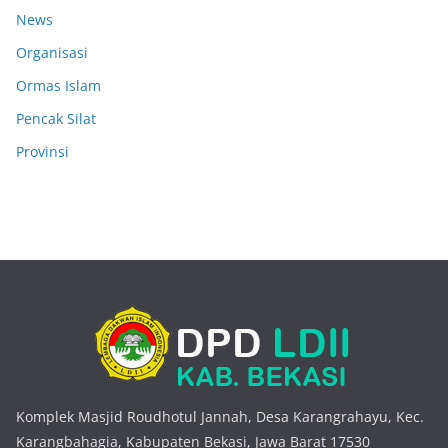
News
Organisasi
Ormas Islam
Pencak Silat
Provinsi
Komplek Masjid Roudhotul Jannah, Desa Karangrahayu, Kec.
Karangbahagia, Kabupaten Bekasi, Jawa Barat 17530