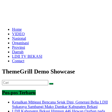
Home
VIDEO
Nasional
Organisasi
Provinsi
Daerah
LDII TV BEKASI
Contact
ThemeGrill Demo Showcase
Pos-pos Terbaru
Kenalkan Mitigasi Bencana Sejak Dini, Generasi Belia LDII
Sukaraya Sambangi Mako Damkar Kabupaten Bekasi
LDII Kabupaten Bekasi Himpun 446 Hewan Qurban pada