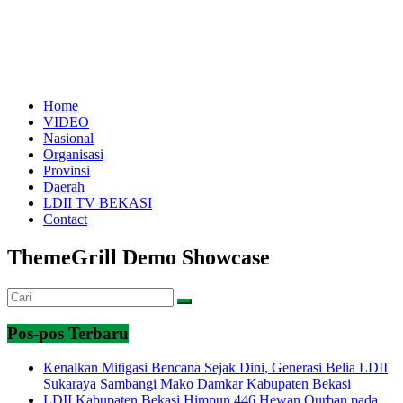
Home
VIDEO
Nasional
Organisasi
Provinsi
Daerah
LDII TV BEKASI
Contact
ThemeGrill Demo Showcase
Pos-pos Terbaru
Kenalkan Mitigasi Bencana Sejak Dini, Generasi Belia LDII
Sukaraya Sambangi Mako Damkar Kabupaten Bekasi
LDII Kabupaten Bekasi Himpun 446 Hewan Qurban pada