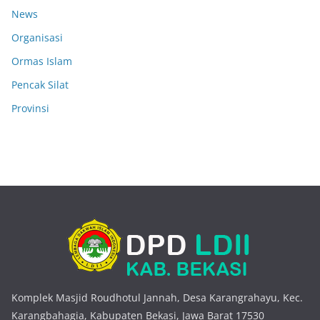
News
Organisasi
Ormas Islam
Pencak Silat
Provinsi
Komplek Masjid Roudhotul Jannah, Desa Karangrahayu, Kec.
Karangbahagia, Kabupaten Bekasi, Jawa Barat 17530