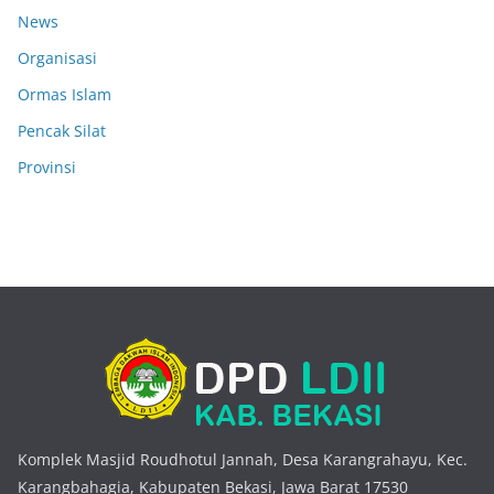
News
Organisasi
Ormas Islam
Pencak Silat
Provinsi
Komplek Masjid Roudhotul Jannah, Desa Karangrahayu, Kec.
Karangbahagia, Kabupaten Bekasi, Jawa Barat 17530