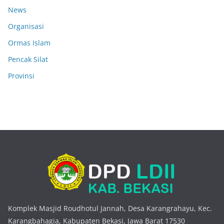
News
Organisasi
Ormas Islam
Pencak Silat
Provinsi
Komplek Masjid Roudhotul Jannah, Desa Karangrahayu, Kec.
Karangbahagia, Kabupaten Bekasi, Jawa Barat 17530