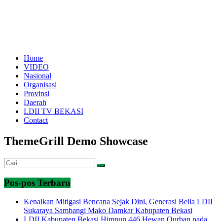
Home
VIDEO
Nasional
Organisasi
Provinsi
Daerah
LDII TV BEKASI
Contact
ThemeGrill Demo Showcase
Pos-pos Terbaru
Kenalkan Mitigasi Bencana Sejak Dini, Generasi Belia LDII
Sukaraya Sambangi Mako Damkar Kabupaten Bekasi
LDII Kabupaten Bekasi Himpun 446 Hewan Qurban pada