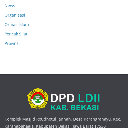
News
Organisasi
Ormas Islam
Pencak Silat
Provinsi
Komplek Masjid Roudhotul Jannah, Desa Karangrahayu, Kec.
Karangbahagia, Kabupaten Bekasi, Jawa Barat 17530