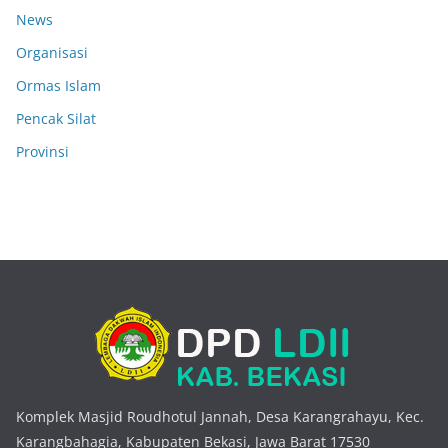
News
Organisasi
Ormas Islam
Pencak Silat
Provinsi
Komplek Masjid Roudhotul Jannah, Desa Karangrahayu, Kec.
Karangbahagia, Kabupaten Bekasi, Jawa Barat 17530