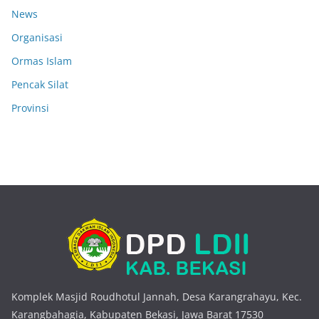
News
Organisasi
Ormas Islam
Pencak Silat
Provinsi
Komplek Masjid Roudhotul Jannah, Desa Karangrahayu, Kec.
Karangbahagia, Kabupaten Bekasi, Jawa Barat 17530