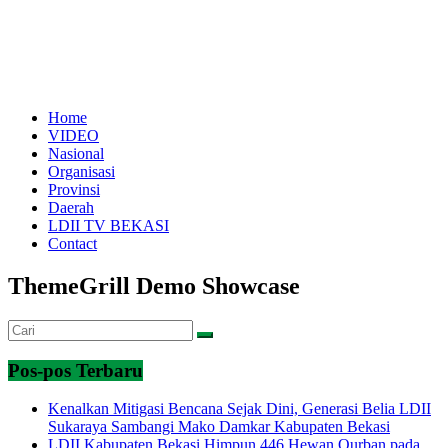
Home
VIDEO
Nasional
Organisasi
Provinsi
Daerah
LDII TV BEKASI
Contact
ThemeGrill Demo Showcase
Pos-pos Terbaru
Kenalkan Mitigasi Bencana Sejak Dini, Generasi Belia LDII
Sukaraya Sambangi Mako Damkar Kabupaten Bekasi
LDII Kabupaten Bekasi Himpun 446 Hewan Qurban pada