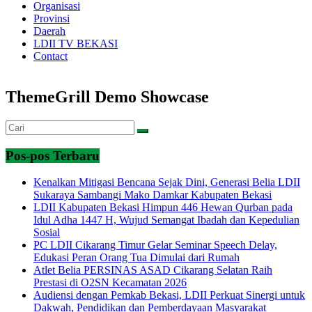
Organisasi
Provinsi
Daerah
LDII TV BEKASI
Contact
ThemeGrill Demo Showcase
Pos-pos Terbaru
Kenalkan Mitigasi Bencana Sejak Dini, Generasi Belia LDII
Sukaraya Sambangi Mako Damkar Kabupaten Bekasi
LDII Kabupaten Bekasi Himpun 446 Hewan Qurban pada
Idul Adha 1447 H, Wujud Semangat Ibadah dan Kepedulian
Sosial
PC LDII Cikarang Timur Gelar Seminar Speech Delay,
Edukasi Peran Orang Tua Dimulai dari Rumah
Atlet Belia PERSINAS ASAD Cikarang Selatan Raih
Prestasi di O2SN Kecamatan 2026
Audiensi dengan Pemkab Bekasi, LDII Perkuat Sinergi untuk
Dakwah, Pendidikan dan Pemberdayaan Masyarakat