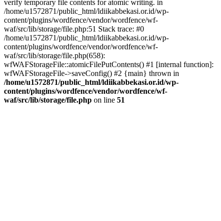
verify temporary file contents for atomic writing. in
/home/u1572871/public_html/ldiikabbekasi.or.id/wp-
content/plugins/wordfence/vendor/wordfence/wf-
waf/src/lib/storage/file.php:51 Stack trace: #0
/home/u1572871/public_html/ldiikabbekasi.or.id/wp-
content/plugins/wordfence/vendor/wordfence/wf-
waf/src/lib/storage/file.php(658):
wfWAFStorageFile::atomicFilePutContents() #1 [internal function]:
wfWAFStorageFile->saveConfig() #2 {main} thrown in
/home/u1572871/public_html/ldiikabbekasi.or.id/wp-
content/plugins/wordfence/vendor/wordfence/wf-
waf/src/lib/storage/file.php
on line
51