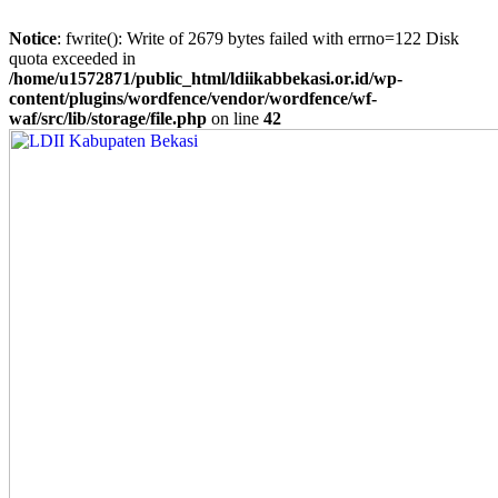
Notice
: fwrite(): Write of 2679 bytes failed with errno=122 Disk
quota exceeded in
/home/u1572871/public_html/ldiikabbekasi.or.id/wp-
content/plugins/wordfence/vendor/wordfence/wf-
waf/src/lib/storage/file.php
on line
42
Skip
to
content